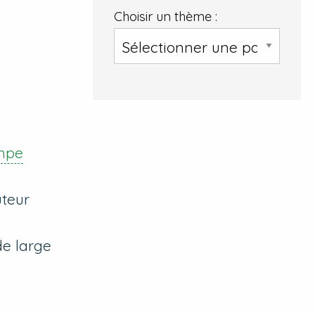
Choisir un thème :
mpe
uteur
de large