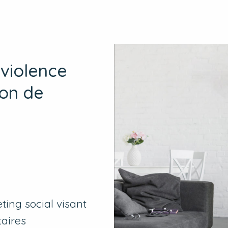
 violence
ion de
ng social visant
aires