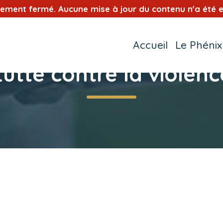
tement fermé. Aucune mise à jour du contenu n'a été e
Accueil
Le Phénix
Lutte contre la violenc