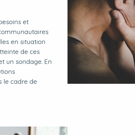
besoins et
s communautaires
les en situation
tteinte de ces
 et un sondage. En
utions
s le cadre de