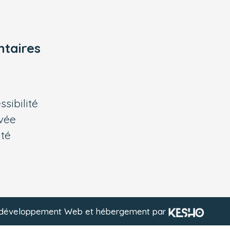
taires
sibilité
ivée
ité
, développement Web et hébergement par