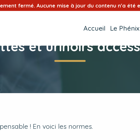
tement fermé. Aucune mise à jour du contenu n'a été e
Accueil
Le Phénix
ettes et urinoirs access
ispensable ! En voici les normes.