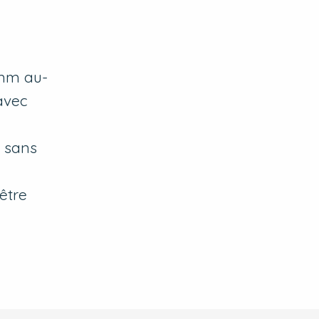
 mm au-
avec
t sans
être