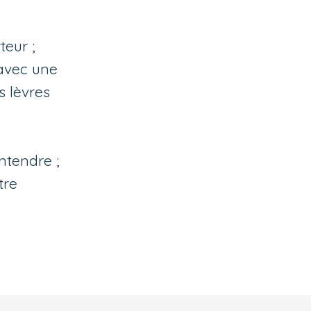
teur ;
 avec une
s lèvres
ntendre ;
tre