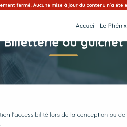
tement fermé. Aucune mise à jour du contenu n'a été e
Accueil
Le Phénix
Billetterie ou guichet
n l’accessibilité lors de la conception ou de
.