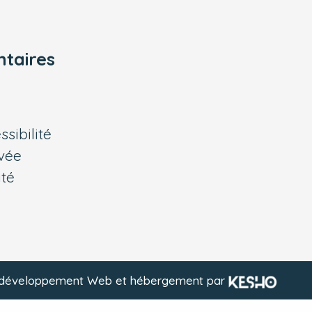
taires
sibilité
ivée
ité
, développement Web et hébergement par