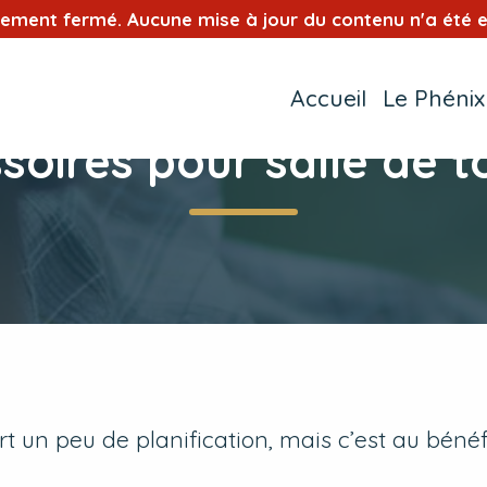
tement fermé. Aucune mise à jour du contenu n'a été e
Accueil
Le Phénix
soires pour salle de to
ert un peu de planification, mais c’est au béné