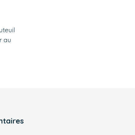
uteuil
r au
taires