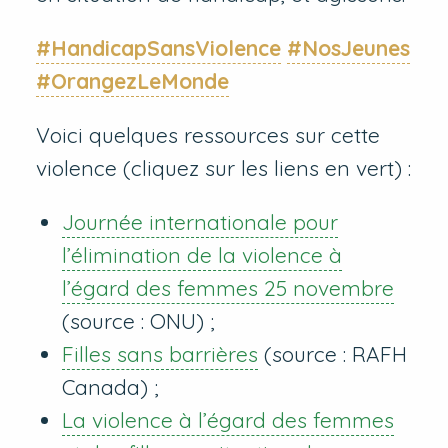
#HandicapSansViolence
#NosJeunes
#OrangezLeMonde
Voici quelques ressources sur cette
violence (cliquez sur les liens en vert) :
Journée internationale pour
l’élimination de la violence à
l’égard des femmes 25 novembre
(source : ONU) ;
Filles sans barrières
(source : RAFH
Canada) ;
La violence à l’égard des femmes